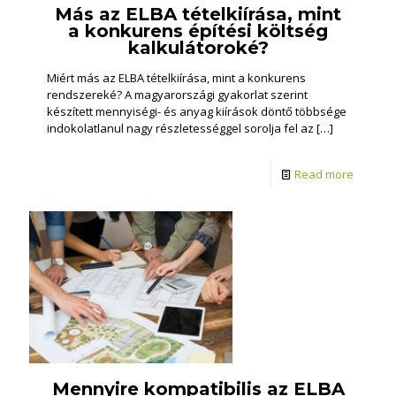
Más az ELBA tételkiírása, mint
a konkurens építési költség
kalkulátoroké?
Miért más az ELBA tételkiírása, mint a konkurens
rendszereké? A magyarországi gyakorlat szerint
készített mennyiségi- és anyag kiírások döntő többsége
indokolatlanul nagy részletességgel sorolja fel az
[…]
Read more
Mennyire kompatibilis az ELBA