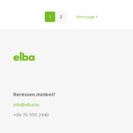
1
2
Next page
Keressen minket!
info@elba.hu
+36 70 555 2440