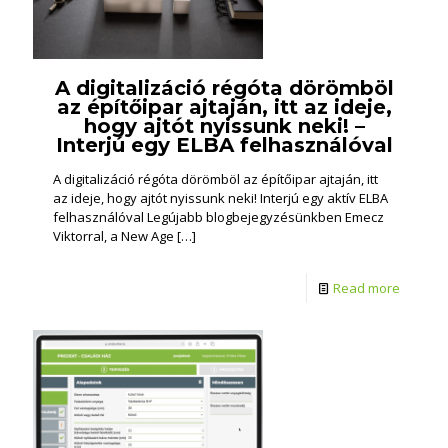
A digitalizáció régóta dörömböl
az építőipar ajtaján, itt az ideje,
hogy ajtót nyissunk neki! –
Interjú egy ELBA felhasználóval
A digitalizáció régóta dörömböl az építőipar ajtaján, itt
az ideje, hogy ajtót nyissunk neki! Interjú egy aktív ELBA
felhasználóval Legújabb blogbejegyzésünkben Emecz
Viktorral, a New Age
[…]
Read more