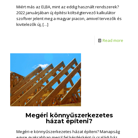
Miért más az ELBA, mint az eddig használt rendszerek?
2022 januárjában új építési költségtervező kalkulátor
szoftver jelent meg a magyar piacon, amivel tervezők és
kivitelezők új,
[…]
Read more
Megéri könnyűszerkezetes
házat építeni?
Megéri-e könnyűszerkezetes házat építeni? Manapság
egyre gyakrabban merül fel kérdésként új családi ház