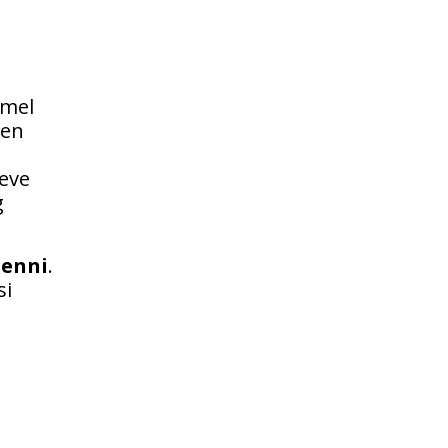
mmel
ben
leve
g
menni
.
si