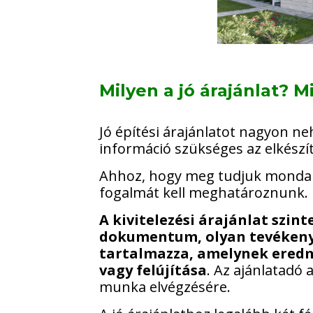
Milyen a jó árajánlat? M
Jó építési árajánlatot nagyon n
információ szükséges az elkészí
Ahhoz, hogy meg tudjuk mondani,
fogalmát kell meghatároznunk.
A kivitelezési árajánlat szin
dokumentum, olyan tevékenys
tartalmazza, amelynek eredm
vagy felújítása
. Az ajánlatadó 
munka elvégzésére.