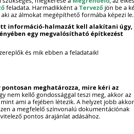
fél szükséges, megkérése a
Megrendelő
, az elké
ző
feladata. Harmadikként a
Tervező
jön be a k
”, aki az álmokat megépíthető formába képezi le.
tt információ-halmazát kell alakítani úgy,
ényében egy megvalósítható építkezést
ereplők és mik ebben a feladataik!
y pontosan meghatározza, mire kéri az
gy nem kellő gondossággal teszi meg, akkor az
int ami a fejében létezik. A helyzet jobb akkor
hiszen a megfelelő színvonalú dokumentációnak
ivitelező pontos árajánlat adásához.