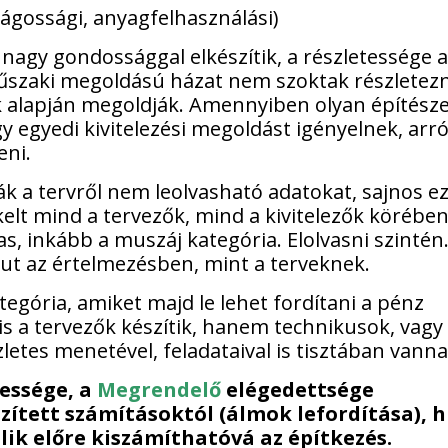
ágossági, anyagfelhasználási)
 nagy gondossággal elkészítik, a részletessége a
műszaki megoldású házat nem szoktak részletezn
uk alapján megoldják. Amennyiben olyan építésze
 egyedi kivitelezési megoldást igényelnek, arró
eni.
k a tervről nem leolvasható adatokat, sajnos ez
elt mind a tervezők, mind a kivitelezők körében
s, inkább a muszáj kategória. Elolvasni szintén
ut az értelmezésben, mint a terveknek.
egória, amiket majd le lehet fordítani a pénz
is a tervezők készítik, hanem technikusok, vagy
szletes menetével, feladataival is tisztában vanna
ressége, a
Megrendelő
elégedettsége
ített számításoktól (álmok lefordítása), h
lik előre kiszámíthatóvá az építkezés.