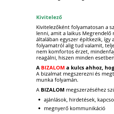
Kivitelező
Kivitelezőként folyamatosan a s
lenni, amit a laikus Megrendelő
általában egyszer építkezik, így a
folyamatról alig tud valamit, te
nem komfortos érzet, mindenfaj
reagálni, hiszen minden esetben
A
BIZALOM
a kulcs ahhoz, ho
A bizalmat megszerezni és megtar
munka folyamán.
A
BIZALOM
megszerzéséhez szük
ajánlások, hirdetések, kapcso
megnyerő kommunikáció