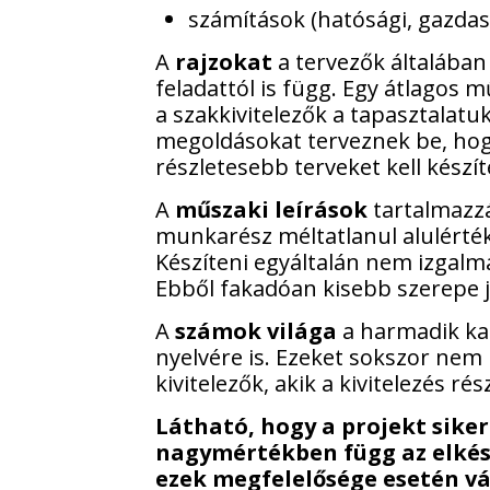
számítások (hatósági, gazdas
A
rajzokat
a tervezők általában
feladattól is függ. Egy átlagos 
a szakkivitelezők a tapasztalat
megoldásokat terveznek be, hogy
részletesebb terveket kell készít
A
műszaki leírások
tartalmazzá
munkarész méltatlanul alulérték
Készíteni egyáltalán nem izgalma
Ebből fakadóan kisebb szerepe j
A
számok világa
a harmadik kat
nyelvére is. Ezeket sokszor nem 
kivitelezők, akik a kivitelezés ré
Látható, hogy a projekt sike
nagymértékben függ az elkész
ezek megfelelősége esetén vá