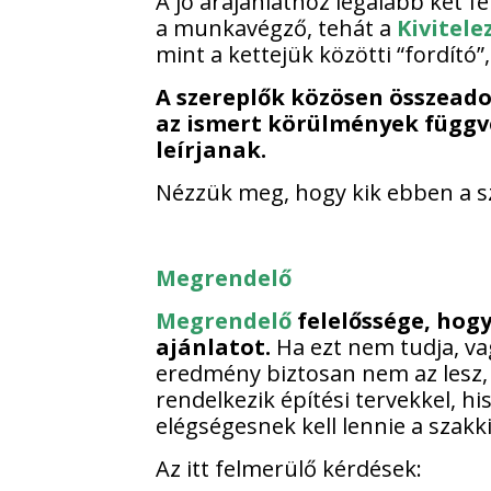
A jó árajánlathoz legalább két 
a munkavégző, tehát a
Kivitele
mint a kettejük közötti “fordító
A szereplők közösen összeado
az ismert körülmények függv
leírjanak.
Nézzük meg, hogy kik ebben a sz
Megrendelő
Megrendelő
felelőssége, hog
ajánlatot.
Ha ezt nem tudja, va
eredmény biztosan nem az lesz, m
rendelkezik építési tervekkel, 
elégségesnek kell lennie a szakk
Az itt felmerülő kérdések: