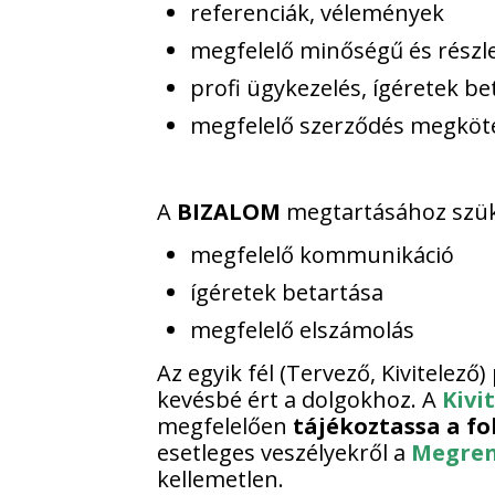
referenciák, vélemények
megfelelő minőségű és részle
profi ügykezelés, ígéretek be
megfelelő szerződés megköt
A
BIZALOM
megtartásához szüks
megfelelő kommunikáció
ígéretek betartása
megfelelő elszámolás
Az egyik fél (Tervező, Kivitelező) 
kevésbé ért a dolgokhoz. A
Kivi
megfelelően
tájékoztassa a f
esetleges veszélyekről a
Megren
kellemetlen.