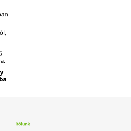
ában
ól,
ő
a.
gy
sba
Rólunk