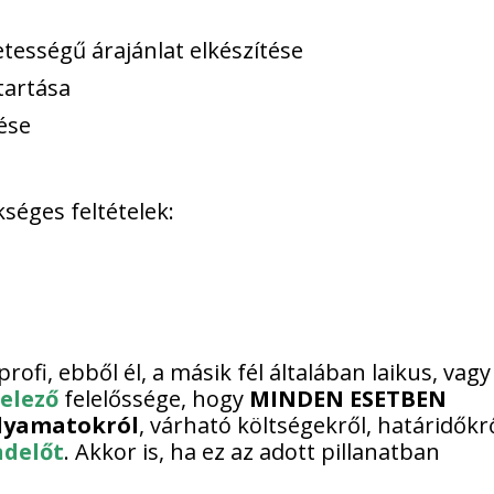
tességű árajánlat elkészítése
tartása
ése
éges feltételek:
profi, ebből él, a másik fél általában laikus, vagy
telező
felelőssége, hogy
MINDEN ESETBEN
olyamatokról
, várható költségekről, határidőkrő
delőt
. Akkor is, ha ez az adott pillanatban