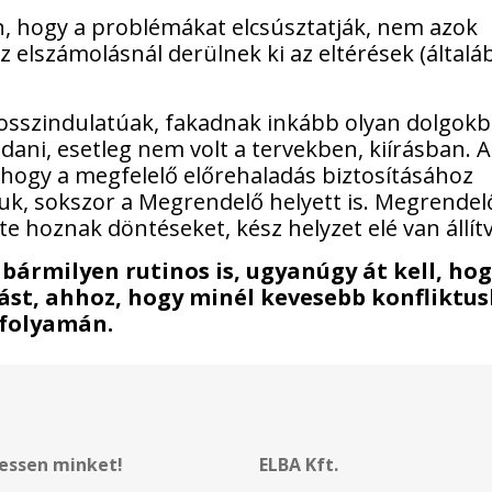
n, hogy a problémákat elcsúsztatják, nem azok
az elszámolásnál derülnek ki az eltérések (által
rosszindulatúak, fakadnak inkább olyan dolgokb
dani, esetleg nem volt a tervekben, kiírásban. A
hogy a megfelelő előrehaladás biztosításához
uk, sokszor a Megrendelő helyett is. Megrendel
te hoznak döntéseket, kész helyzet elé van állítv
 bármilyen rutinos is, ugyanúgy át kell, ho
írást, ahhoz, hogy minél kevesebb konfliktu
 folyamán.
essen minket!
ELBA Kft.