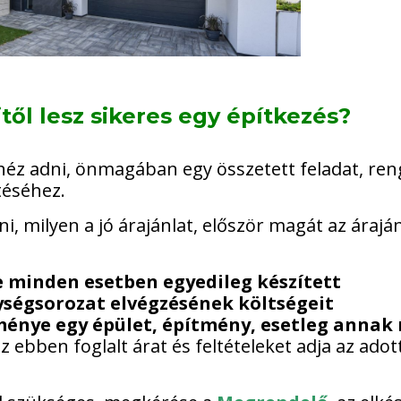
itől lesz sikeres egy építkezés?
ehéz adni, önmagában egy összetett feladat, re
téséhez.
 milyen a jó árajánlat, először magát az áraján
te minden esetben egyedileg készített
égsorozat elvégzésének költségeit
énye egy épület, építmény, esetleg annak 
az ebben foglalt árat és feltételeket adja az adot