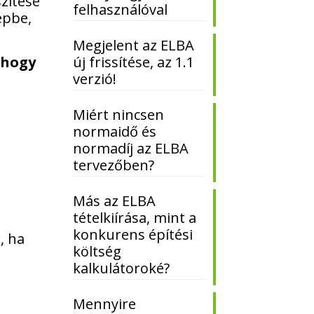
szítése
felhasználóval
épbe,
Megjelent az ELBA
új frissítése, az 1.1
 hogy
verzió!
Miért nincsen
normaidő és
normadíj az ELBA
tervezőben?
Más az ELBA
tételkiírása, mint a
konkurens építési
, ha
költség
kalkulátoroké?
Mennyire