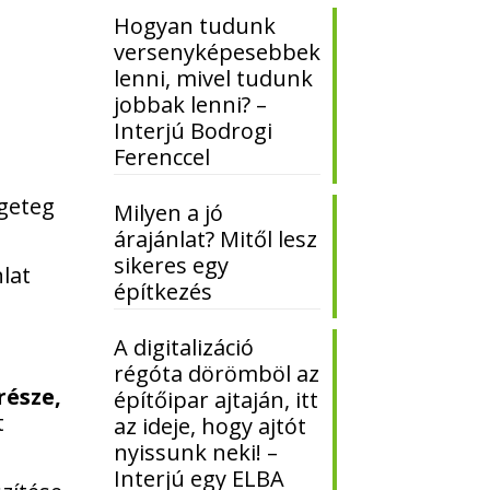
Hogyan tudunk
versenyképesebbek
lenni, mivel tudunk
jobbak lenni? –
Interjú Bodrogi
Ferenccel
ngeteg
Milyen a jó
árajánlat? Mitől lesz
sikeres egy
lat
építkezés
A digitalizáció
régóta dörömböl az
része,
építőipar ajtaján, itt
t
az ideje, hogy ajtót
nyissunk neki! –
Interjú egy ELBA