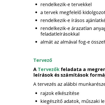
rendelkezik-e tervekkel
a tervek megfelelő kidolgozo
rendelkezik-e írásos ajánlatk
rendelkezik-e árazatlan anyag
feladatleírásokkal
almát az almával fog-e össze
Tervező
A
Tervezők
feladata a megren
leírások és számítások formá
A tervezés az alábbi munkarészek
rajzok elkészítése
kiegészítő adatok, műszaki le