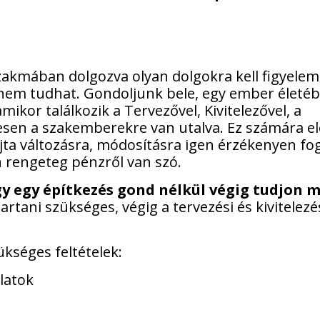
zakmában dolgozva olyan dolgokra kell figyele
 nem tudhat. Gondoljunk bele, egy ember életé
mikor találkozik a Tervezővel, Kivitelezővel, a
ljesen a szakemberekre van utalva. Ez számára e
ta változásra, módosításra igen érzékenyen fo
 rengeteg pénzről van szó.
gy egy építkezés gond nélkül végig tudjon 
tani szükséges, végig a tervezési és kivitelezé
séges feltételek:
latok