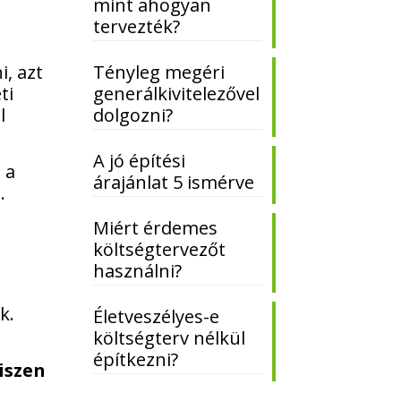
mint ahogyan
tervezték?
Tényleg megéri
i, azt
generálkivitelezővel
ti
dolgozni?
l
A jó építési
 a
árajánlat 5 ismérve
.
.
Miért érdemes
költségtervezőt
használni?
k.
Életveszélyes-e
költségterv nélkül
építkezni?
iszen