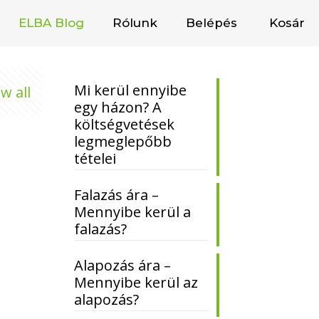
ELBA Blog
Rólunk
Belépés
Kosár
Mi kerül ennyibe
w all
egy házon? A
költségvetések
legmeglepőbb
tételei
Falazás ára –
Mennyibe kerül a
falazás?
Alapozás ára –
Mennyibe kerül az
alapozás?