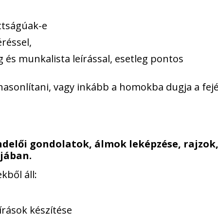
ttságúak-e
éréssel,
 és munkalista leírással, esetleg pontos
hasonlítani, vagy inkább a homokba dugja a fej
delői gondolatok, álmok leképzése, rajzok
jában.
ből áll:
írások készítése