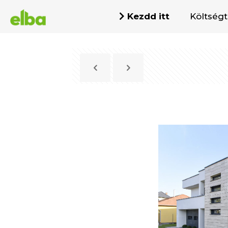
Kezdd itt
Költség