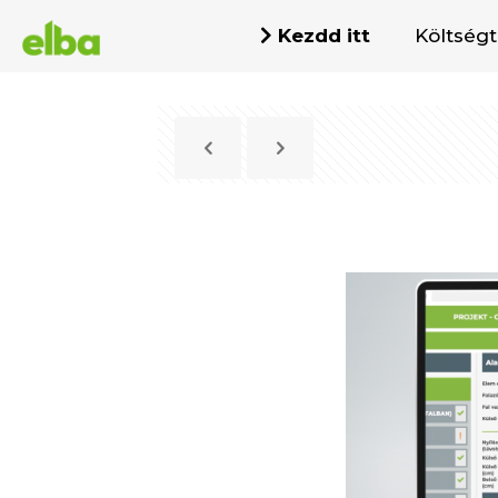
Kezdd itt
Költség