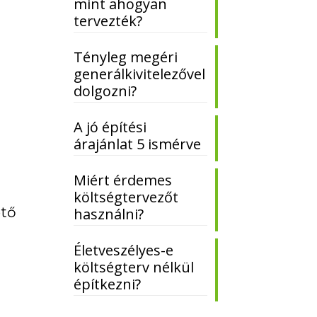
mint ahogyan
tervezték?
Tényleg megéri
generálkivitelezővel
dolgozni?
A jó építési
árajánlat 5 ismérve
Miért érdemes
költségtervezőt
ető
használni?
Életveszélyes-e
költségterv nélkül
építkezni?