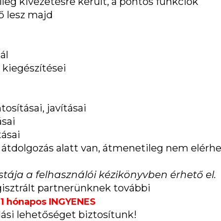
leg kivezetésre került, a pontos funkciók
tő lesz majd
ál
 kiegészítései
osításai, javításai
sai
ásai
átdolgozás alatt van, átmenetileg nem elérh
istája a felhasználói kézikönyvben érhető el.
isztrált partnerünknek további
1 hónapos INGYENES
lási lehetőséget biztosítunk!