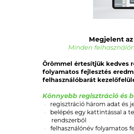
Megjelent az E
Minden felhasználón
Örömmel értesítjük kedves re
folyamatos fejlesztés eredmé
felhasználóbarát kezelőfelüle
Könnyebb regisztráció és b
regisztráció három adat és 
·
belépés egy kattintással a te
·
rendszerből
felhasználónév folyamatos f
·