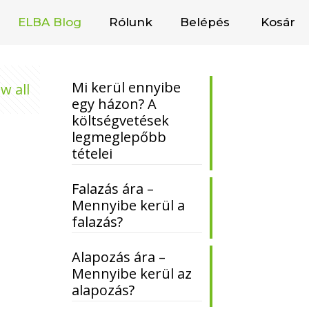
ELBA Blog
Rólunk
Belépés
Kosár
Mi kerül ennyibe
w all
egy házon? A
költségvetések
legmeglepőbb
tételei
Falazás ára –
Mennyibe kerül a
falazás?
Alapozás ára –
Mennyibe kerül az
alapozás?