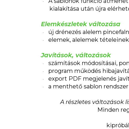
A sablonok funkció átmeneti
·
kialakítása után újra elérhe
Elemkészletek változása
új drénezés alelem pincefaln
·
elemek, alelemek tételeinek
·
Javítások, változások
számítások módosításai, pont
·
program működés hibajavítá
·
export PDF megjelenés javít
·
a menthető sablon rendszer 
·
A részletes változások l
Minden reg
kipróbá