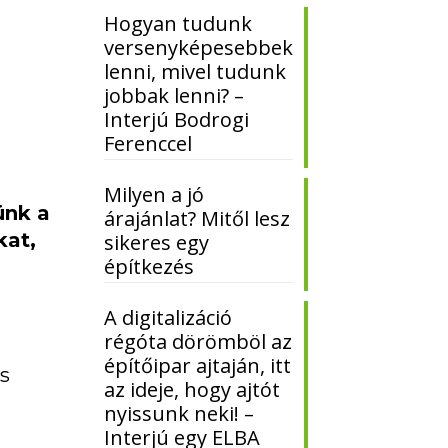
Hogyan tudunk
versenyképesebbek
lenni, mivel tudunk
jobbak lenni? –
Interjú Bodrogi
Ferenccel
Milyen a jó
ünk a
árajánlat? Mitől lesz
kat,
sikeres egy
építkezés
A digitalizáció
régóta dörömböl az
építőipar ajtaján, itt
es
az ideje, hogy ajtót
nyissunk neki! –
Interjú egy ELBA