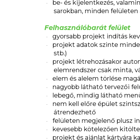
be- és kijelentkezés, valamin
·
sarokban, minden felületen 
Felhasználóbarát felület
gyorsabb projekt indítás k
·
projekt adatok szinte mindeg
·
stb.)
projekt létrehozásakor auto
·
elemrendszer csak minta, vá
elem és alelem törlése magá
·
nagyobb látható tervezői fel
·
lebegő, mindig látható menü
·
nem kell előre épület szint
·
átrendezhető
felületen megjelenő plusz i
·
kevesebb kötelezően kitölt
·
projekt és ajánlat kártyára 
·