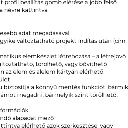
t profil beállítás gomb elérése a jobb felső
a névre kattintva
evesebb adat megadásával
yike változtatható projekt indítás után (cím, 
matikus elemkészlet létrehozása – a létrejövő
ltoztatható, törölhető, vagy bővíthető
n az elem és alelem kártyán elérhető
ület
 biztosítja a könnyű mentés funkciót, bármi
számot megadni, bármelyik szint törölhető,
nformációk
endő alapadat mező
kattintva elérhető azok szerkesztése, vagy