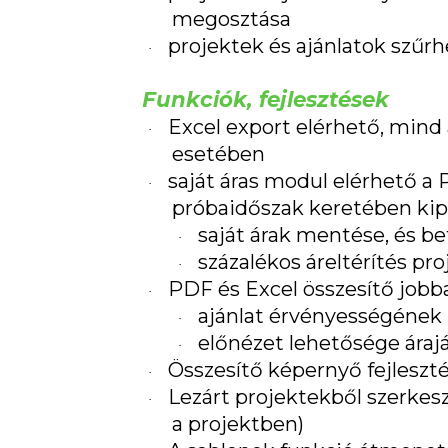
megosztása
projektek és ajánlatok szűr
·
Funkciók, fejlesztések
Excel export elérhető, mind 
·
esetében
saját áras modul elérhető 
·
próbaidőszak keretében kip
saját árak mentése, és b
·
százalékos áreltérítés pr
·
PDF és Excel összesítő jobba
·
ajánlat érvényességének
·
előnézet lehetősége árajá
·
Összesítő képernyő fejleszt
·
Lezárt projektekből szerkesz
·
a projektben)