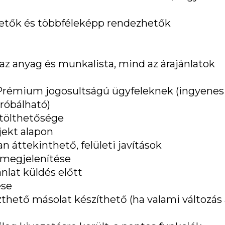
hetők és többféleképp rendezhetők
az anyag és munkalista, mind az árajánlatok
a Prémium jogosultságú ügyfeleknek (ingyenes
róbálható)
etölthetősége
ojekt alapon
n áttekinthető, felületi javítások
 megjelenítése
nlat küldés előtt
ése
thető másolat készíthető (ha valami változás 