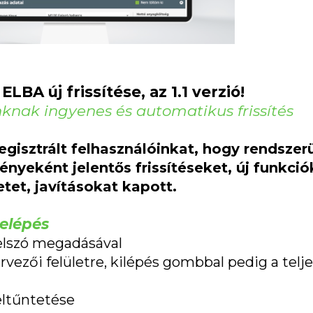
LBA új frissítése, az 1.1 verzió!
knak ingyenes és automatikus frissítés
gisztrált felhasználóinkat, hogy rendszer
nyeként jelentős frissítéseket, új funkció
tet, javításokat kapott.
elépés
jelszó megadásával
rvezői felületre, kilépés gombbal pedig a telj
eltűntetése