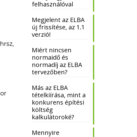
felhasználóval
Megjelent az ELBA
új frissítése, az 1.1
verzió!
hrsz,
Miért nincsen
normaidő és
normadíj az ELBA
tervezőben?
Más az ELBA
kor
tételkiírása, mint a
konkurens építési
költség
kalkulátoroké?
Mennyire